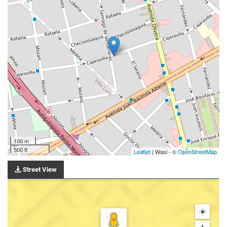
100 m
500 ft
Leaflet
| Wasi - ©
OpenStreetMap
Street View