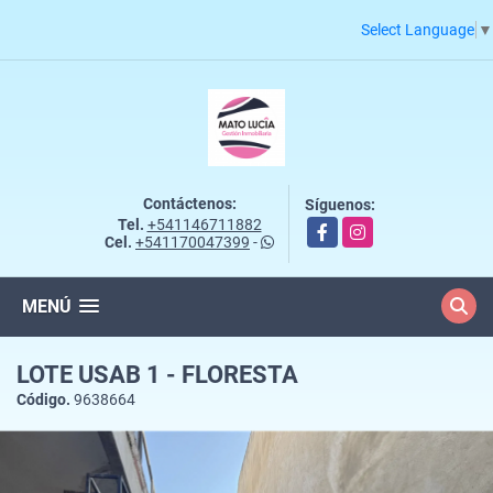
Select Language
▼
Contáctenos:
Síguenos:
Tel.
+541146711882
Facebook
Instagram
Cel.
+541170047399
-
MENÚ
LOTE USAB 1 - FLORESTA
Código.
9638664