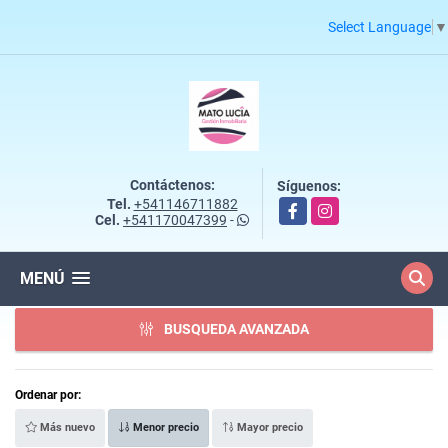
Select Language
▼
Contáctenos:
Síguenos:
Tel.
+541146711882
Facebook
Instagram
Cel.
+541170047399
-
MENÚ
BUSQUEDA AVANZADA
Ordenar por:
Más nuevo
Menor precio
Mayor precio