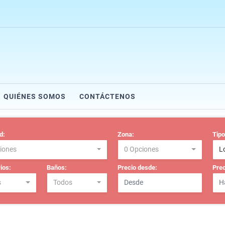
QUIÉNES SOMOS
CONTÁCTENOS
d:
Zona:
Tipo
iones
0 Opciones
L
ios:
Baños:
Precio desde:
Prec
s
Todos