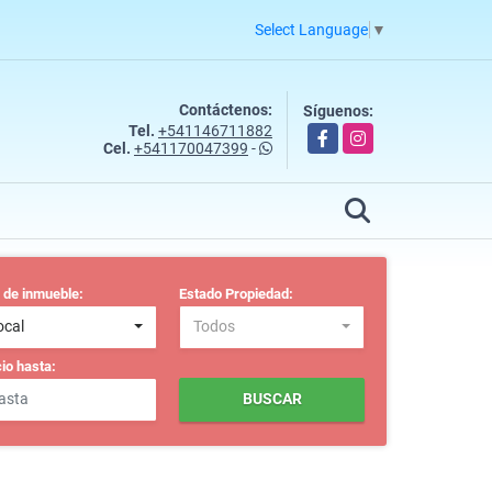
Select Language
▼
Contáctenos:
Síguenos:
Tel.
+541146711882
Facebook
Instagram
Cel.
+541170047399
-
 de inmueble:
Estado Propiedad:
ocal
Todos
io hasta:
BUSCAR