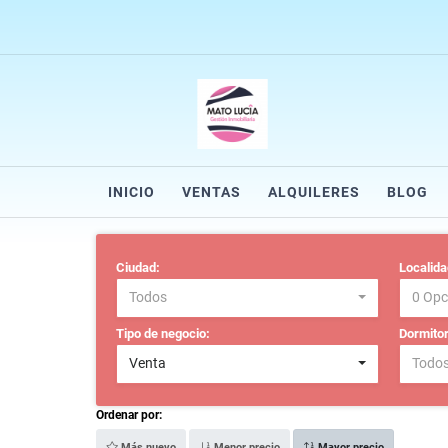
INICIO
VENTAS
ALQUILERES
BLOG
Ciudad:
Localida
Todos
0 Opc
Tipo de negocio:
Dormitor
Venta
Todo
Ordenar por:
Más nuevo
Menor precio
Mayor precio