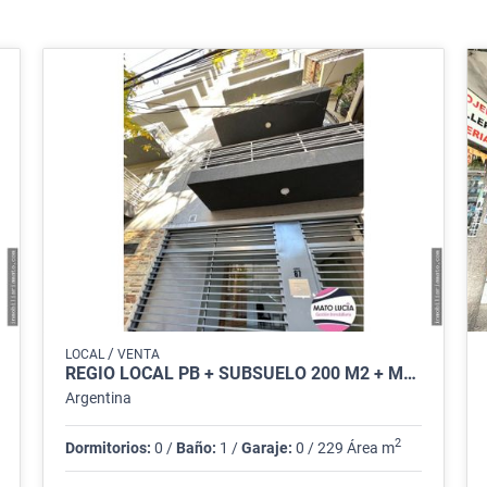
/
LOCAL
VENTA
REGIO LOCAL PB + SUBSUELO 200 M2 + MONOAMB AL FTE APTO PROF
Argentina
2
Dormitorios:
0 /
Baño:
1 /
Garaje:
0 / 229 Área m