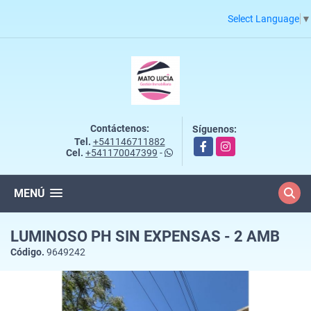
Select Language
▼
Contáctenos:
Síguenos:
Tel.
+541146711882
Facebook
Instagram
Cel.
+541170047399
-
MENÚ
LUMINOSO PH SIN EXPENSAS - 2 AMB
Código.
9649242