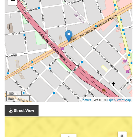
−
100 m
500 ft
Leaflet
| Wasi - ©
OpenStreetMap
Street View