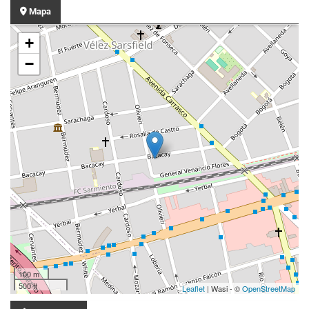
Mapa
+
−
100 m
500 ft
Leaflet
| Wasi - ©
OpenStreetMap