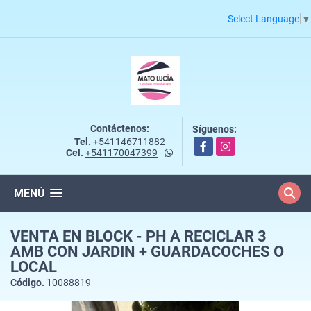
Select Language
▼
Contáctenos:
Síguenos:
Tel.
+541146711882
Facebook
Instagram
Cel.
+541170047399
-
MENÚ
VENTA EN BLOCK - PH A RECICLAR 3
AMB CON JARDIN + GUARDACOCHES O
LOCAL
Código.
10088819