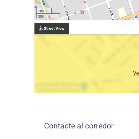
100 m
500 ft
Street View
Ve
Contacte al corredor