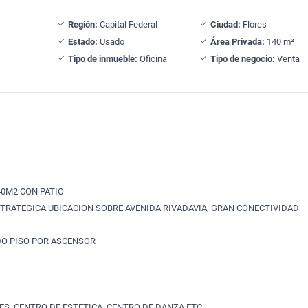
Región:
Capital Federal
Ciudad:
Flores
Estado:
Usado
Área Privada:
140 m²
Tipo de inmueble:
Oficina
Tipo de negocio:
Venta
40M2 CON PATIO
STRATEGICA UBICACION SOBRE AVENIDA RIVADAVIA, GRAN CONECTIVIDAD
DO PISO POR ASCENSOR
ES, CENTRO DE ESTETICA, CENTRO DE DANZA,ETC