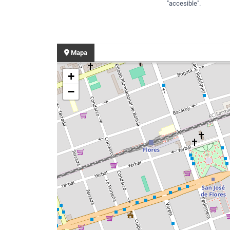
"accesible".
Mapa
+
−