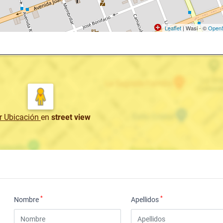
Leaflet
| Wasi - ©
OpenS
r Ubicación
en
street view
*
*
Nombre
Apellidos