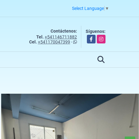
Select Language
▼
Contáctenos:
Síguenos:
Tel.
+541146711882
Facebook
Instagram
Cel.
+541170047399
-