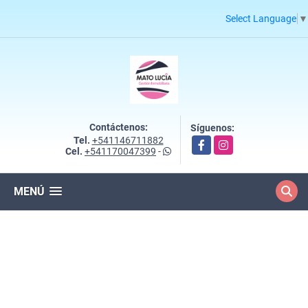
Select Language
▼
Contáctenos:
Síguenos:
Tel.
+541146711882
Facebook
Instagram
Cel.
+541170047399
-
MENÚ