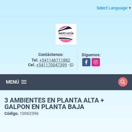
Select Language
▼
Contáctenos:
Síguenos:
Tel.
+541146711882
Facebook
Instagram
Cel.
+541170047399
-
MENÚ
3 AMBIENTES EN PLANTA ALTA +
GALPON EN PLANTA BAJA
Código.
10062396