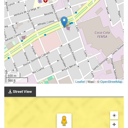
100 m
500 ft
Leaflet
| Wasi - ©
OpenStreetMap
Street View