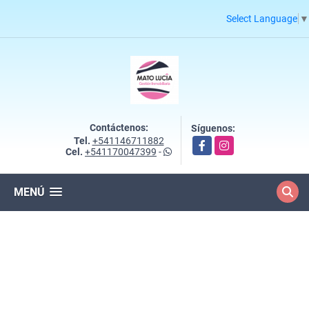
Select Language
▼
Contáctenos:
Síguenos:
Tel.
+541146711882
Facebook
Instagram
Cel.
+541170047399
-
MENÚ