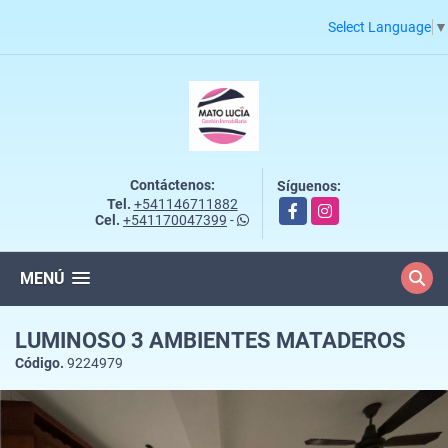
Select Language
▼
Contáctenos:
Síguenos:
Tel.
+541146711882
Facebook
Instagram
Cel.
+541170047399
-
MENÚ
LUMINOSO 3 AMBIENTES MATADEROS
Código.
9224979