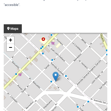
"accesible".
Mapa
+
−