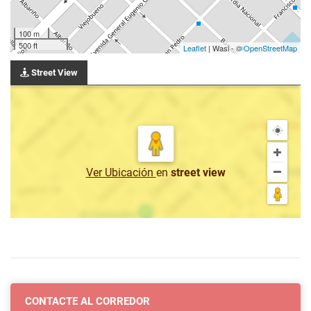
100 m
500 ft
Leaflet
| Wasi - ©
OpenStreetMap
Street View
Ver Ubicación
en
street view
CONTACTE AL CORREDOR