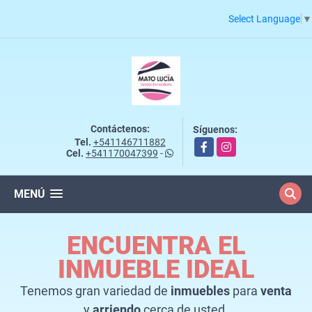
Select Language
▼
Contáctenos:
Síguenos:
Tel.
+541146711882
Facebook
Instagram
Cel.
+541170047399
-
MENÚ
ENCUENTRA EL
INMUEBLE IDEAL
Tenemos gran variedad de
inmuebles
para
venta
y
arriendo
cerca de usted.